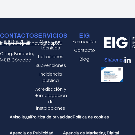
CONTACTO
SERVICIOS
EIG
666 99 25 77
Memorias
Formación
info@europainnovagroup.eu
técnicas
Contacto
C. Ing. Barbudo,
Licitaciones
Blog
14013 Córdoba
Síguenos:
Subvenciones
Incidencia
pública
Acreditación y
Homologación
de
instalaciones
Aviso legal
Política de privacidad
Política de cookies
Agencia de Publicidad
Agencia de Marketing Digital