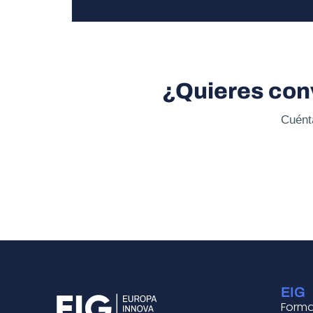
¿Quieres conv
Cuénta
EIG
Form