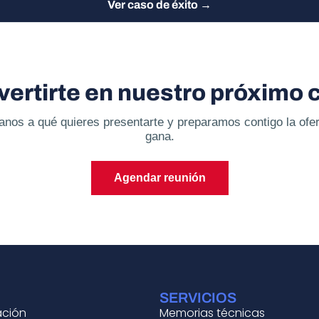
Ver caso de éxito →
ertirte en nuestro próximo 
nos a qué quieres presentarte y preparamos contigo la ofe
gana.
Agendar reunión
SERVICIOS
ación
Memorias técnicas