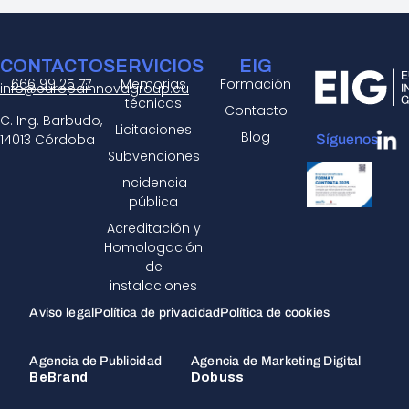
CONTACTO
SERVICIOS
EIG
666 99 25 77
Memorias
Formación
info@europainnovagroup.eu
técnicas
Contacto
C. Ing. Barbudo,
Licitaciones
Blog
14013 Córdoba
Síguenos:
Subvenciones
Incidencia
pública
Acreditación y
Homologación
de
instalaciones
Aviso legal
Política de privacidad
Política de cookies
Agencia de Publicidad
Agencia de Marketing Digital
BeBrand
Dobuss