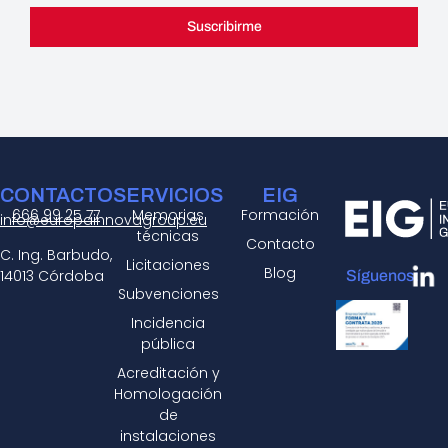
Suscribirme
CONTACTO
SERVICIOS
EIG
666 99 25 77
Memorias
Formación
info@europainnovagroup.eu
técnicas
Contacto
C. Ing. Barbudo,
Licitaciones
Blog
14013 Córdoba
Síguenos:
Subvenciones
Incidencia
pública
Acreditación y
Homologación
de
instalaciones