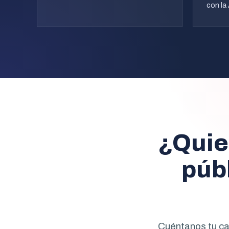
con la
¿Quie
púb
Cuéntanos tu ca