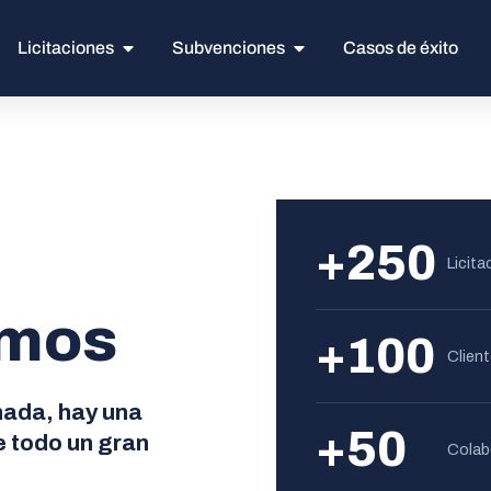
Licitaciones
Subvenciones
Casos de éxito
+250
Licit
omos
+100
Clien
nada, hay una
+50
e todo un gran
Colab