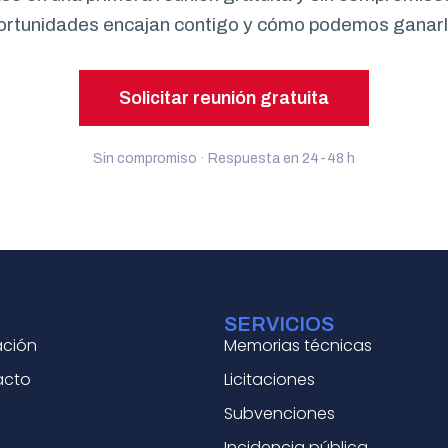
ortunidades encajan contigo y cómo podemos ganarl
Solicitar reunión gratuita
Sin compromiso · Respuesta en 24-48 h
SERVICIOS
ación
Memorias técnicas
acto
Licitaciones
Subvenciones
Incidencia pública