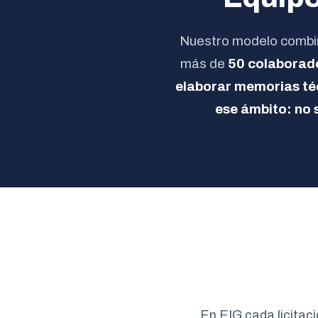
Nuestro modelo combina
más de
50 colaborado
elaborar memorias téc
ese ámbito:
no 
En EIG cada licitaci