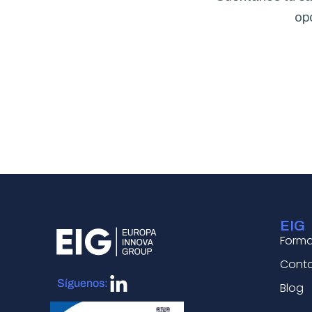
op
EIG
Form
Cont
Síguenos:
Blog