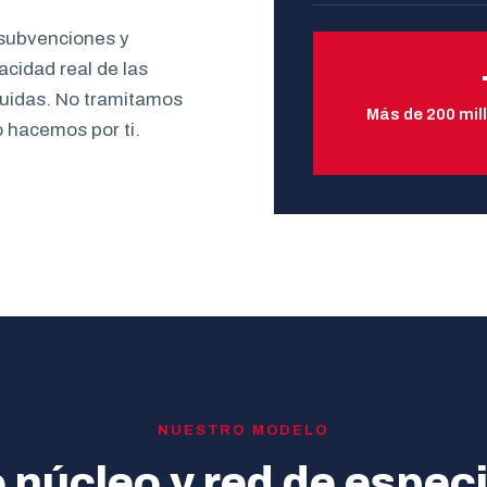
 subvenciones y
acidad real de las
uidas. No tramitamos
Más de 200 mil
o hacemos por ti.
NUESTRO MODELO
 núcleo y red de especi