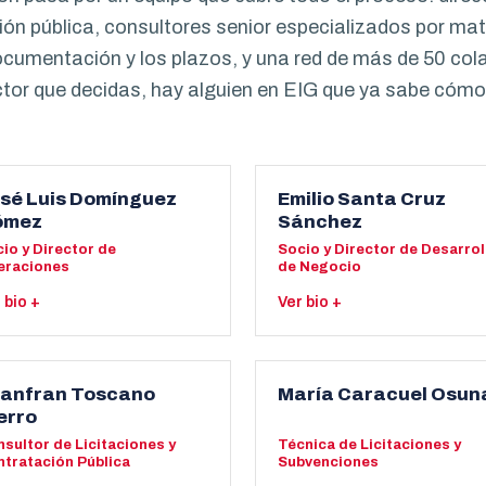
ón pública, consultores senior especializados por mate
ocumentación y los plazos, y una red de más de 50 col
ctor que decidas, hay alguien en EIG que ya sabe cómo 
sé Luis Domínguez
Emilio Santa Cruz
ómez
Sánchez
io y Director de
Socio y Director de Desarrol
eraciones
de Negocio
 bio +
Ver bio +
io y director de operaciones de
Socio y director de desarrollo d
, con más de dos décadas de
negocio de EIG, especializado
yectoria en contratación y
licitaciones y subvenciones
anfran Toscano
María Caracuel Osun
itación pública. Ha dirigido áreas
públicas, con más de siete año
erro
licitaciones, subvenciones y
de experiencia. Graduado en
sultor de Licitaciones y
Técnica de Licitaciones y
mación en compañías como
Pedagogía por la Universidad 
tratación Pública
Subvenciones
soft, Novasoft y d&s cap, y es
Málaga, con MBA y Máster en