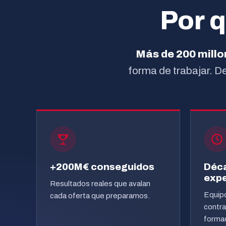
gestión comercial.
las
(Editorial Almuzara) y formador
ser
Por 
emp
homologado por la EOI: una
púb
autoría publicada que avala su
conocimiento.
Más de 200 mill
forma de trabajar. 
+200M€ conseguidos
Déc
expe
Resultados reales que avalan
Equipo
cada oferta que preparamos.
contra
formac