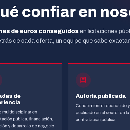
 empresas que quieren
vicios.
qué confiar en nos
ezar a ganar contratos
licos.
ones de euros conseguidos
en licitaciones púb
Detrás de cada oferta, un equipo que sabe exact
adas de
Autoría publicada
riencia
Conocimiento reconocido y
 multidisciplinar en
publicado en el sector de la
tación pública, financiación,
contratación pública.
ión y desarrollo de negocio