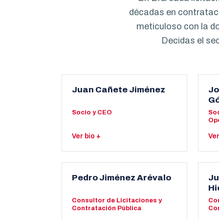
décadas en contrataci
meticuloso con la d
Decidas el se
Juan Cañete Jiménez
Jo
G
Socio y CEO
Soc
Op
Ver bio +
Ver
Socio y CEO de EIG, consultor
Soc
especialista en licitación y
EIG
financiación pública. Licenciado en
tra
Pedro Jiménez Arévalo
Ju
Gestión de Recursos Humanos y
lic
Hi
diplomado en Empresariales por la
de 
Consultor de Licitaciones y
Con
Universidad de Jaén, con Máster
for
Contratación Pública
Con
en Administración y Gestión de
Dia