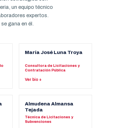
ria, un equipo técnico
aboradores expertos.
se gana en él.
María José Luna Troya
lo
Consultora de Licitaciones y
Contratación Pública
Ver bio +
e
Pedagoga por la Universidad de
 en
Sevilla y consultora con más de
quince años de experiencia en
a
Almudena Almansa
s
licitaciones, contratación pública y
Tejada
gestión de subvenciones, incluida
Técnica de Licitaciones y
de
la justificación de fondos
Subvenciones
europeos. Es la especialista en el