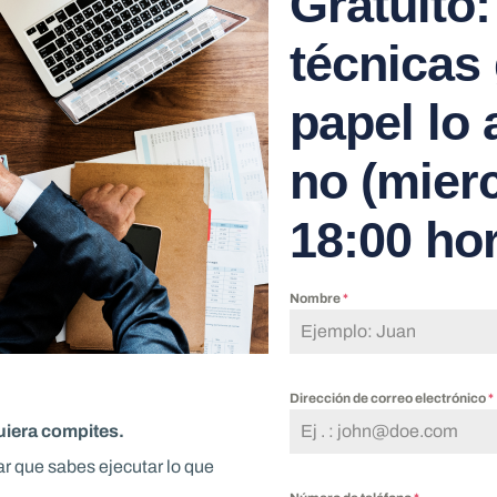
Gratuito
técnicas
papel lo
no
(mierc
18:00 ho
Nombre
*
Dirección de correo electrónico
*
uiera compites.
ar que sabes ejecutar lo que