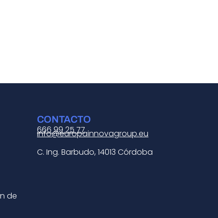
CONTACTO
666 99 25 77
info@europainnovagroup.eu
C. Ing. Barbudo, 14013 Córdoba
ón de