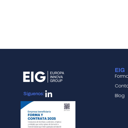
EIG
Form
Cont
Síguenos:
Blog