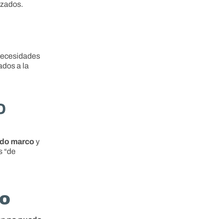
izados.
 necesidades
ados a la
o
rdo marco
y
s “de
co