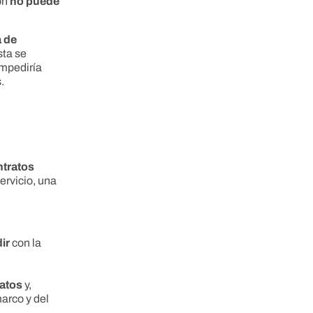
ón
no puede
a de
ista se
impediría
.
ntratos
ervicio, una
ir
con la
ratos
y,
arco y del