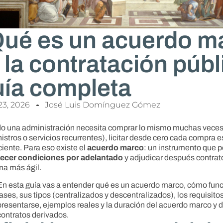
ué es un acuerdo m
 la contratación púb
ía completa
23, 2026
José Luis Domínguez Gómez
o una administración necesita comprar lo mismo muchas vece
istros o servicios recurrentes), licitar desde cero cada compra es
iciente. Para eso existe el
acuerdo marco
: un instrumento que 
lecer condiciones por adelantado
y adjudicar después contrat
ma más ágil.
En esta guía vas a entender qué es un acuerdo marco, cómo func
fases, sus tipos (centralizados y descentralizados), los requisito
presentarse, ejemplos reales y la duración del acuerdo marco y 
contratos derivados.