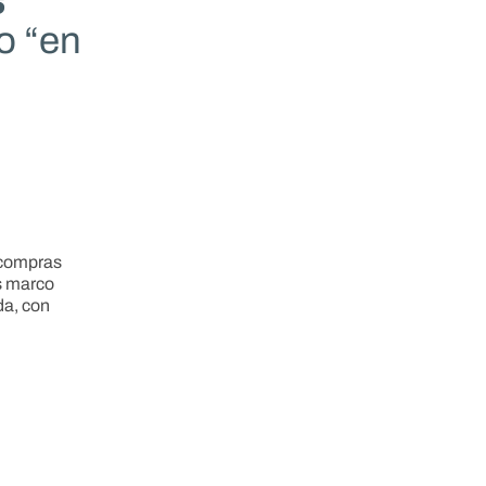
s
o “en
 compras
s marco
da, con