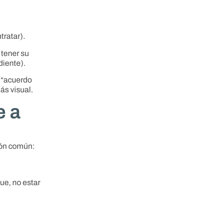
tratar).
 tener su
diente).
 “acuerdo
ás visual.
e a
rón común:
ue, no estar