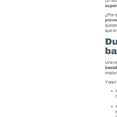
Un ac
super
¿Por q
prove
quedar
que en
Du
ba
Una ve
basa
implan
Y aquí