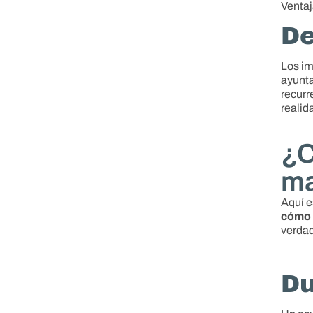
Ventaj
De
Los im
ayunta
recurr
realid
¿C
ma
Aquí e
cómo 
verdad
Du