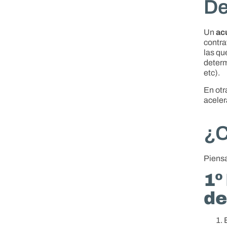
De
Un
ac
contra
las qu
determ
etc).
En otr
aceler
¿C
Piensa
1º
de