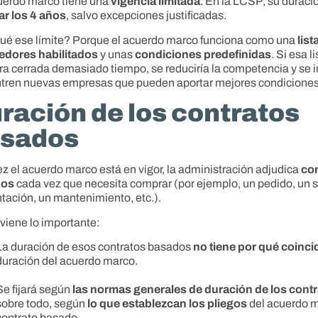
uerdo marco tiene una
vigencia limitada
. En la LCSP, su duraci
ar los 4 años
, salvo excepciones justificadas.
ué ese límite? Porque el acuerdo marco funciona como una
list
edores habilitados
y unas
condiciones predefinidas
. Si esa l
a cerrada demasiado tiempo, se reduciría la competencia y se 
tren nuevas empresas que pueden aportar mejores condiciones
ración de los contratos
sados
z el acuerdo marco está en vigor, la administración adjudica
co
dos
cada vez que necesita comprar (por ejemplo, un pedido, un s
tación, un mantenimiento, etc.).
 viene lo importante:
La duración de esos contratos basados
no tiene por qué coincid
duración del acuerdo marco.
Se fijará según
las normas generales de duración de los cont
sobre todo, según
lo que establezcan los pliegos
del acuerdo m
contrato basado.