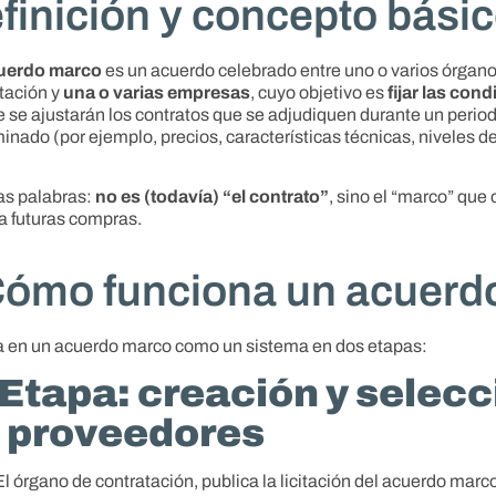
finición y concepto bási
uerdo marco
es un acuerdo celebrado entre uno o varios órgan
tación y
una o varias empresas
, cuyo objetivo es
fijar las con
e se ajustarán los contratos que se adjudiquen durante un perio
inado (por ejemplo, precios, características técnicas, niveles de
as palabras:
no es (todavía) “el contrato”
, sino el “marco” que
a futuras compras.
ómo funciona un acuerd
 en un acuerdo marco como un sistema en dos etapas:
 Etapa: creación y selecc
 proveedores
El órgano de contratación, publica la licitación del acuerdo marc