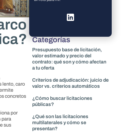
arco
lica?
Categorías
Presupuesto base de licitación,
valor estimado y precio del
contrato: qué son y cómo afectan
a tu oferta
s
Criterios de adjudicación: juicio de
 lento, caro
valor vs. criterios automáticos
permite
os concretos
¿Cómo buscar licitaciones
públicas?
iona por
¿Qué son las licitaciones
s para
multilaterales y cómo se
de sus
presentan?