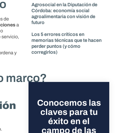
co
Agrosocial en la Diputación de
Córdoba: economía social
agroalimentaria con visión de
os de
futuro
diciones
a
do
Los 5 errores críticos en
 servicio,
memorias técnicas que te hacen
perder puntos (y cómo
corregirlos)
 ordena y
o marco?
Conocemos las
ión
claves para tu
éxito en el
campo de las
o.