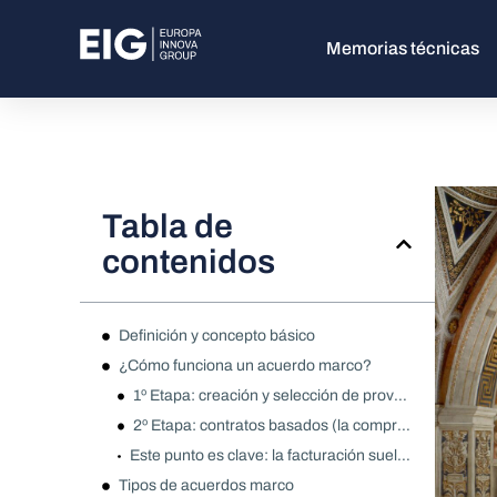
Memorias técnicas
Tabla de
contenidos
Definición y concepto básico
¿Cómo funciona un acuerdo marco?
1º Etapa: creación y selección de proveedores
2º Etapa: contratos basados (la compra real)
Este punto es clave: la facturación suele venir de los contratos basados, no del acuerdo marco “en abstracto”.
Tipos de acuerdos marco