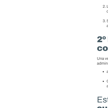
2º
co
Una ve
admini
Es