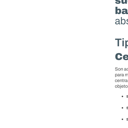
su
ba
abs
Ti
Ce
Son ac
para m
centra
objet