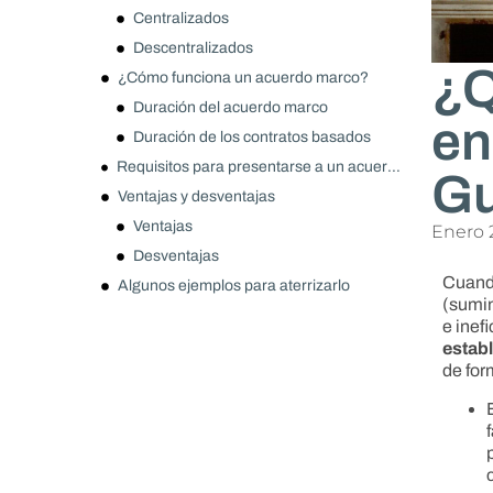
Centralizados
Descentralizados
¿Q
¿Cómo funciona un acuerdo marco?
Duración del acuerdo marco
en
Duración de los contratos basados
Requisitos para presentarse a un acuerdo marco
Gu
Ventajas y desventajas
Ventajas
Enero 
Desventajas
Cuand
Algunos ejemplos para aterrizarlo
(sumin
e inef
estab
de for