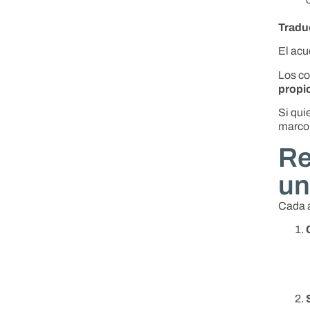
Tradu
El acu
Los co
propi
Si qui
marco 
Re
un
Cada a