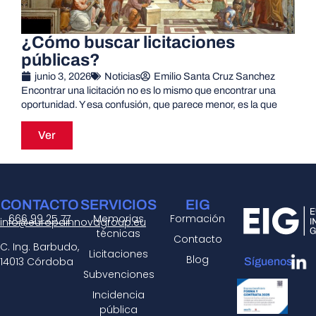
¿Cómo buscar licitaciones
públicas?
junio 3, 2026
Noticias
Emilio Santa Cruz Sanchez
Encontrar una licitación no es lo mismo que encontrar una
oportunidad. Y esa confusión, que parece menor, es la que
Ver
CONTACTO
SERVICIOS
EIG
666 99 25 77
Memorias
Formación
info@europainnovagroup.eu
técnicas
Contacto
C. Ing. Barbudo,
Licitaciones
Blog
14013 Córdoba
Síguenos:
Subvenciones
Incidencia
pública