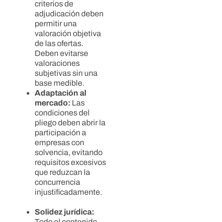
criterios de
adjudicación deben
permitir una
valoración objetiva
de las ofertas.
Deben evitarse
valoraciones
subjetivas sin una
base medible.
Adaptación al
mercado:
Las
condiciones del
pliego deben abrir la
participación a
empresas con
solvencia, evitando
requisitos excesivos
que reduzcan la
concurrencia
injustificadamente.
Solidez jurídica:
Todo el contenido