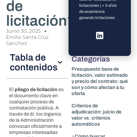
de
licitaciones | + 5 años
de experiencia
licitación?
ganando licitaciones
Junio 30, 2025
Emilio Santa Cruz
Sanchez
Tabla de
Categorías
contenidos
Presupuesto base de
licitación, valor estimado
y precio del contrato: qué
son y cómo afectan a tu
El
pliego de licitación
es
oferta
el documento clave en
cualquier proceso de
Criterios de
contratación pública. A
adjudicación: juicio de
través de él, los órganos
valor vs. criterios
de la Administración
automáticos
convocan oficialmente a
empresas interesadas
¿Cómo buscar