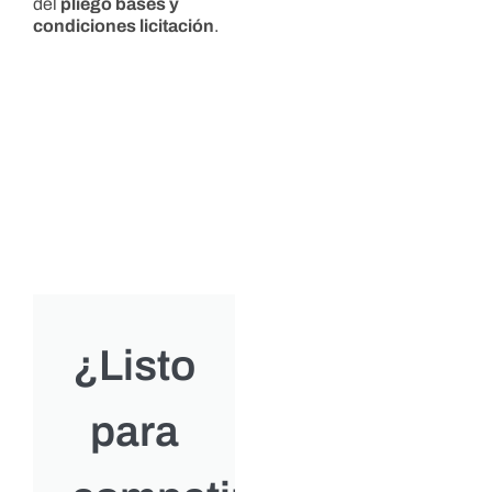
del
pliego bases y
condiciones licitación
.
¿Listo
para