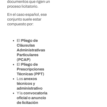
documentos que rigen un
proceso licitatorio.
En el caso español, ese
conjunto suele estar
compuesto por:
El
Pliego de
Cláusulas
Administrativas
Particulares
(PCAP)
El
Pliego de
Prescripciones
Técnicas (PPT)
Los
anexos
técnicos y
administrativo
Y la
convocatoria
oficial o anuncio
de licitación